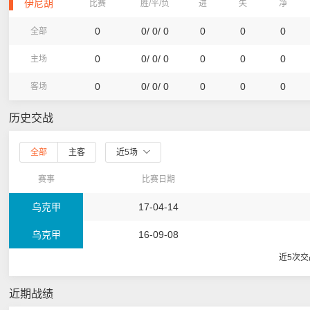
伊尼胡
比赛
胜/平/负
进
失
净
0
0/ 0/ 0
0
0
0
全部
0
0/ 0/ 0
0
0
0
主场
0
0/ 0/ 0
0
0
0
客场
历史交战
全部
主客
近5场
赛事
比赛日期
乌克甲
17-04-14
乌克甲
16-09-08
近5次
近期战绩