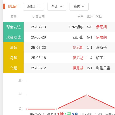
伊尼胡
近5场
全部
筛选
赛事
比赛日期
主队
比分
客队
球会友谊
25-07-13
LNZ切尔
5-0
伊尼胡
球会友谊
25-06-29
亚历山
5-1
伊尼胡
乌超
25-05-23
伊尼胡
1-1
沃斯卡
乌超
25-05-18
伊尼胡
1-4
矿工
乌超
25-05-12
伊尼胡
2-1
利维贝雷
胜
平
负
1胜
1平
3负