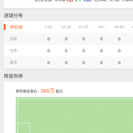
近5次交战，伊尼胡
，进14球，失7球，大球4
进球分布
伊尼胡
1-15'
16-30'
31-45'
45+'
46-60'
0
0
0
0
0
全部
0
0
0
0
0
主场
0
0
0
0
0
客场
阵容伤停
365万
伊尼胡总身价：
欧元