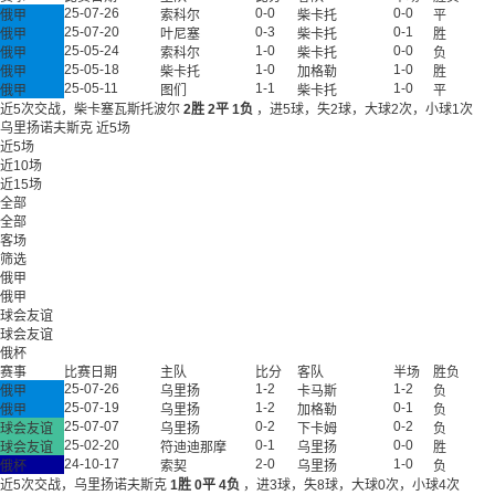
25-07-26
0-0
0-0
俄甲
索科尔
柴卡托
平
25-07-20
0-3
0-1
俄甲
叶尼塞
柴卡托
胜
25-05-24
1-0
0-0
俄甲
索科尔
柴卡托
负
25-05-18
1-0
1-0
俄甲
柴卡托
加格勒
胜
25-05-11
1-1
1-0
俄甲
图们
柴卡托
平
近5次交战，柴卡塞瓦斯托波尔
2胜
2平
1负
，进5球，失2球，大球2次，小球1次
乌里扬诺夫斯克
近5场
近5场
近10场
近15场
全部
全部
客场
筛选
俄甲
俄甲
球会友谊
球会友谊
俄杯
赛事
比赛日期
主队
比分
客队
半场
胜负
25-07-26
1-2
1-2
俄甲
乌里扬
卡马斯
负
25-07-19
1-2
0-1
俄甲
乌里扬
加格勒
负
25-07-07
0-2
0-2
球会友谊
乌里扬
下卡姆
负
25-02-20
0-1
0-0
球会友谊
符迪迪那摩
乌里扬
胜
24-10-17
2-0
1-0
俄杯
索契
乌里扬
负
近5次交战，乌里扬诺夫斯克
1胜
0平
4负
，进3球，失8球，大球0次，小球4次