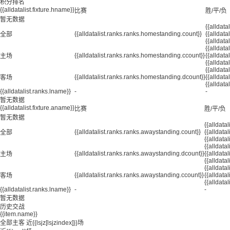
积分排名
{{alldatalist.fixture.hname}}
比赛
胜/平/负
暂无数据
{{alldata
{{alldatalist.ranks.ranks.homestanding.count}}
{{alldat
全部
{{alldata
{{alldat
{{alldatalist.ranks.ranks.homestanding.ccount}}
{{alldat
主场
{{alldata
{{alldat
{{alldatalist.ranks.ranks.homestanding.dcount}}
{{alldat
客场
{{alldata
{{alldatalist.ranks.lname}}
-
-
暂无数据
{{alldatalist.fixture.aname}}
比赛
胜/平/负
暂无数据
{{alldata
{{alldatalist.ranks.ranks.awaystanding.count}}
{{alldata
全部
{{alldata
{{alldata
{{alldatalist.ranks.ranks.awaystanding.dcount}}
{{alldata
主场
{{alldata
{{alldata
{{alldatalist.ranks.ranks.awaystanding.ccount}}
{{alldata
客场
{{alldata
{{alldatalist.ranks.lname}}
-
-
暂无数据
历史交战
{{item.name}}
全部
主客
近{{lsjz[lsjzindex]}}场