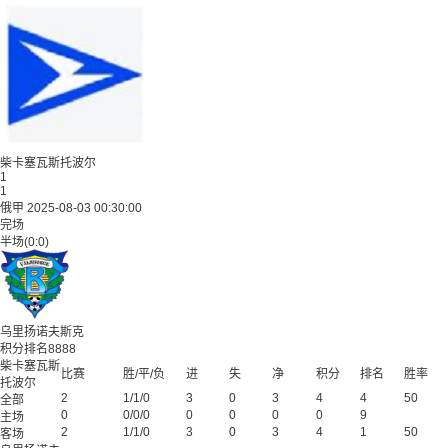
柴卡塞瓦斯托波尔
1
1
俄甲 2025-08-03 00:30:00
完场
半场(0:0)
乌里扬诺夫斯克
积分排名8888
柴卡塞瓦斯
比赛
胜/平/负
进
失
净
积分
排名
胜率
托波尔
2
1/1/0
3
0
3
4
4
50
全部
0
0/0/0
0
0
0
0
9
主场
2
1/1/0
3
0
3
4
1
50
客场