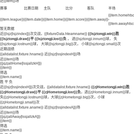
近{{item}}场
赛事
比赛日期
主队
比分
客队
半场
{{item.homehtsc
{{item.league}}
{{item.date}}
{{item.home}}
{{item.score}}
{{item.away}}
-
{{item.awayhtsc
暂无数据
近{{lsjz[lsjzindex]}}次交战，{{fixtureData.hteamname}}
{{lsjztongji.win}}胜
{{lsjztongji.draw}}平
{{lsjztongji.lost}}负
， 进{{lsjztongji.innum}}球， 失
{{lsjztongji.lostnum}}球， 大球{{lsjztongji.big}}次， 小球{{lsjztongji.small}}次
近期战绩
{{alldatalist.fixture.hname}}
近{{lsjz[lssjindexH]}}场
近{{item}}场
{{jqzjallHome[lssjallzkH]}}
{{item}}
筛选
{{item.name}}
胜
平
负
近{{lsjz[lssjindexH]}}次交战，{{alldatalist.fixture.hname}}
{{zjHometongji.win}}胜
{{zjHometongji.draw}}平
{{zjHometongji.lost}}负
，进{{zjHometongji.innum}}球，
失{{zjHometongji.lostnum}}球，大球{{zjHometongji.big}}次，小球
{{zjHometongji.small}}次
{{alldatalist.fixture.aname}}
近{{lsjz[lssjindexA]}}场
近{{item}}场
{{jqzjallAway[lssjallzkA]}}
{{item}}
筛选
{{item.name}}