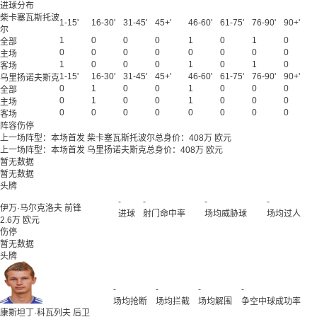
进球分布
柴卡塞瓦斯托波
1-15'
16-30'
31-45'
45+'
46-60'
61-75'
76-90'
90+'
尔
1
0
0
0
1
0
1
0
全部
0
0
0
0
0
0
0
0
主场
1
0
0
0
1
0
1
0
客场
1-15'
16-30'
31-45'
45+'
46-60'
61-75'
76-90'
90+'
乌里扬诺夫斯克
0
1
0
0
1
0
0
0
全部
0
1
0
0
1
0
0
0
主场
0
0
0
0
0
0
0
0
客场
阵容伤停
上一场阵型：本场首发
柴卡塞瓦斯托波尔总身价：
408万
欧元
上一场阵型：本场首发
乌里扬诺夫斯克总身价：
408万
欧元
暂无数据
暂无数据
头牌
-
-
-
-
伊万·马尔克洛夫
前锋
进球
射门命中率
场均威胁球
场均过人
2.6万 欧元
伤停
暂无数据
头牌
-
-
-
-
场均抢断
场均拦截
场均解围
争空中球成功率
康斯坦丁·科瓦列夫
后卫