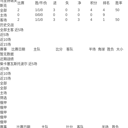
乌里扬诺夫
比赛
胜/平/负
进
失
净
积分
排名
胜率
斯克
2
1/1/0
3
0
3
4
4
50
全部
0
0/0/0
0
0
0
0
9
主场
2
1/1/0
3
0
3
4
1
50
客场
历史交战
全部
主客
近5场
近5场
近10场
近15场
赛事
比赛日期
主队
比分
客队
半场
角球
胜负
大小
暂无数据
近期战绩
柴卡塞瓦斯托波尔
近5场
近5场
近10场
近15场
全部
全部
主场
筛选
俄甲
俄甲
俄甲
俄甲
俄甲
赛事
比赛日期
主队
比分
客队
半场
胜负