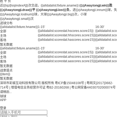
胜
平
负
近{{lsjz[lssjindexA]}}次交战，{{alldatalist.fixture.aname}}
{{zjAwaytongji.win}}胜
{{zjAwaytongji.draw}}平
{{zjAwaytongji.lost}}负
，进{{zjAwaytongji.innum}}球，失
{{zjAwaytongji.lostnum}}球，大球{{zjAwaytongji.big}}次，小球
{{zjAwaytongji.small}}次
进球分布
{{alldatalist.fixture.hname}}
1-15'
16-30'
{{alldatalist.scorestat.hscores.score15}}
{{alldatalist.s
全部
{{alldatalist.scorestat.hhscores.score15}}
{{alldatalist.s
主场
{{alldatalist.scorestat.hascores.score15}}
{{alldatalist.s
客场
暂无数据
{{alldatalist.fixture.aname}}
1-15'
16-30'
{{alldatalist.scorestat.ascores.score15}}
{{alldatalist.s
全部
{{alldatalist.scorestat.ahscores.score15}}
{{alldatalist.s
主场
{{alldatalist.scorestat.aascores.score15}}
{{alldatalist.s
客场
暂无数据
战意提点
{{item}}
暂无数据
深圳市彩娱互动科技有限公司 版权所有 粤ICP备15048108号 | 粤网文[2017]3682-
714号 | 增值电信业务经营许可证:粤B2-20160268 | 粤公网安备44030702000074号
请稍后...
球球
APP
登录