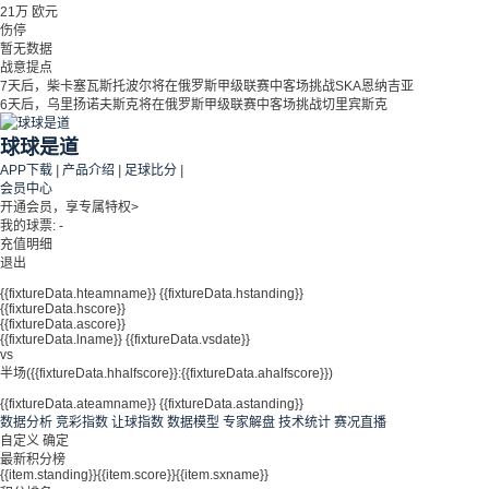
21万 欧元
伤停
暂无数据
战意提点
7天后，柴卡塞瓦斯托波尔将在俄罗斯甲级联赛中客场挑战SKA恩纳吉亚
6天后，乌里扬诺夫斯克将在俄罗斯甲级联赛中客场挑战切里宾斯克
球球是道
APP下载
|
产品介绍
|
足球比分
|
会员中心
开通会员，享专属特权>
我的球票:
-
充值
明细
退出
{{fixtureData.hteamname}}
{{fixtureData.hstanding}}
{{fixtureData.hscore}}
{{fixtureData.ascore}}
{{fixtureData.lname}} {{fixtureData.vsdate}}
vs
半场({{fixtureData.hhalfscore}}:{{fixtureData.ahalfscore}})
{{fixtureData.ateamname}}
{{fixtureData.astanding}}
数据分析
竞彩指数
让球指数
数据模型
专家解盘
技术统计
赛况直播
自定义
确定
最新积分榜
{{item.standing}}
{{item.score}}
{{item.sxname}}