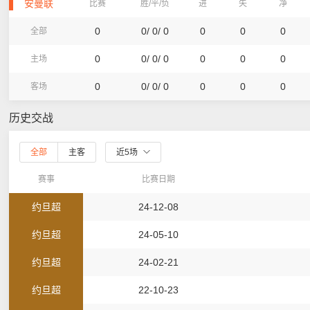
安曼联
比赛
胜/平/负
进
失
净
0
0/ 0/ 0
0
0
0
全部
0
0/ 0/ 0
0
0
0
主场
0
0/ 0/ 0
0
0
0
客场
历史交战
全部
主客
近5场
赛事
比赛日期
约旦超
24-12-08
约旦超
24-05-10
约旦超
24-02-21
约旦超
22-10-23