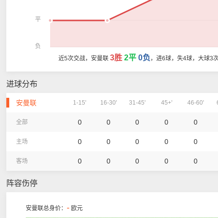
平
负
3胜
2平
0负
近5次交战，安曼联
，进6球，失4球，大球3
进球分布
安曼联
1-15'
16-30'
31-45'
45+'
46-60'
0
0
0
0
0
全部
0
0
0
0
0
主场
0
0
0
0
0
客场
阵容伤停
-
安曼联总身价：
欧元