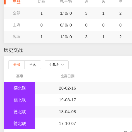
左登
比赛
胜/平/负
进
失
净
1
1/ 0/ 0
3
1
2
全部
0
0/ 0/ 0
0
0
0
主场
1
1/ 0/ 0
3
1
2
客场
历史交战
全部
主客
近5场
赛事
比赛日期
德北联
20-02-16
德北联
19-08-17
德北联
18-04-08
德北联
17-10-07