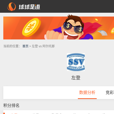
当前的位置：
首页
> 左登 vs 阿尔托那
左登
数据分析
竞彩
积分排名