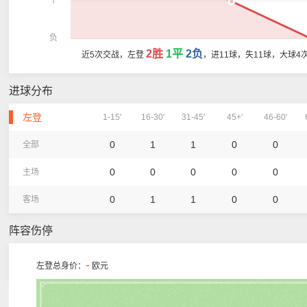
平
负
2胜
1平
2负
近5次交战，左登
，进11球，失11球，大球4
进球分布
左登
1-15'
16-30'
31-45'
45+'
46-60'
0
1
1
0
0
全部
0
0
0
0
0
主场
0
1
1
0
0
客场
阵容伤停
-
左登总身价：
欧元