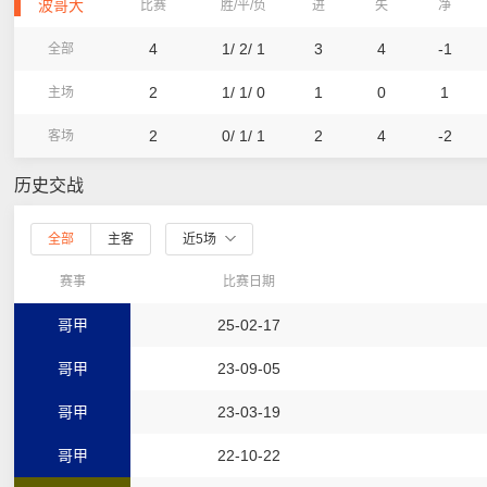
波哥大
比赛
胜/平/负
进
失
净
4
1/ 2/ 1
3
4
-1
全部
2
1/ 1/ 0
1
0
1
主场
2
0/ 1/ 1
2
4
-2
客场
历史交战
全部
主客
近5场
赛事
比赛日期
哥甲
25-02-17
哥甲
23-09-05
哥甲
23-03-19
哥甲
22-10-22