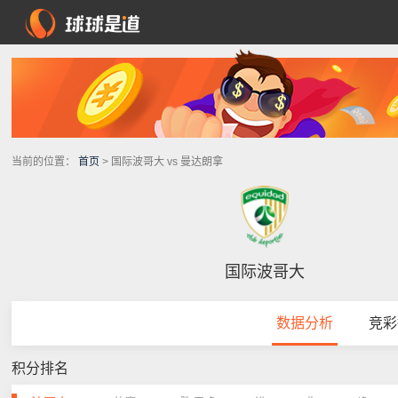
当前的位置：
首页
> 国际波哥大 vs 曼达朗拿
国际波哥大
数据分析
竞彩
积分排名