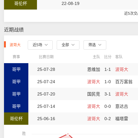
哥伦杯
22-08-19
近5次
近期战绩
波哥大
近5场
全部
筛选
赛事
比赛日期
主队
比分
客队
哥甲
25-07-28
恩维加
1-1
波哥大
哥甲
25-07-24
波哥大
1-0
百万富翁
哥甲
25-07-20
国民竞
3-1
波哥大
哥甲
25-07-14
波哥大
0-0
意达古
哥伦杯
25-06-16
波哥大
0-2
福塔雷
胜