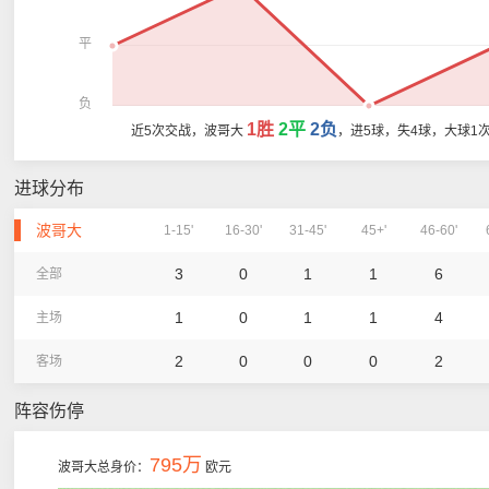
平
负
1胜
2平
2负
近5次交战，波哥大
，进5球，失4球，大球1
进球分布
波哥大
1-15'
16-30'
31-45'
45+'
46-60'
3
0
1
1
6
全部
1
0
1
1
4
主场
2
0
0
0
2
客场
阵容伤停
795万
波哥大总身价：
欧元