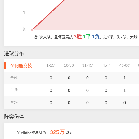
平
负
3胜
1平
1负
近5次交战，圣何塞竞技
，进3球，失7球，大球
进球分布
圣何塞竞技
1-15'
16-30'
31-45'
45+'
46-60'
0
0
0
0
1
全部
0
0
0
0
1
主场
0
0
0
0
0
客场
阵容伤停
325万
圣何塞竞技总身价：
欧元