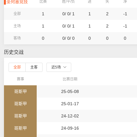
圣何塞竞技
比赛
胜/平/负
进
失
净
1
0/ 0/ 1
1
2
-1
全部
1
0/ 0/ 1
1
2
-1
主场
0
0/ 0/ 0
0
0
0
客场
历史交战
全部
主客
近5场
赛事
比赛日期
哥斯甲
25-05-08
哥斯甲
25-01-17
哥斯甲
24-12-02
哥斯甲
24-09-16