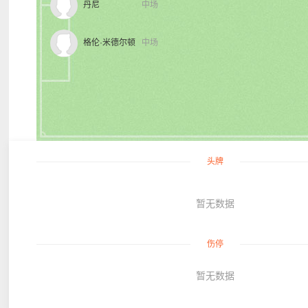
丹尼
中场
格伦·米德尔顿
中场
头牌
暂无数据
伤停
暂无数据