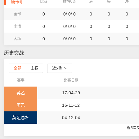
唐卡斯
比赛
胜/平/负
进
失
净
0
0/ 0/ 0
0
0
0
全部
0
0/ 0/ 0
0
0
0
主场
0
0/ 0/ 0
0
0
0
客场
历史交战
全部
主客
近5场
赛事
比赛日期
英乙
17-04-29
英乙
16-11-12
英足总杯
04-12-04
近5次