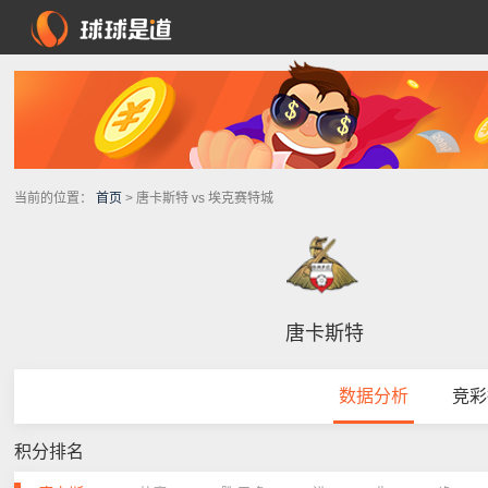
当前的位置：
首页
> 唐卡斯特 vs 埃克赛特城
唐卡斯特
数据分析
竞彩
积分排名