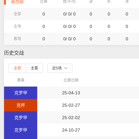
奥西耶
比赛
胜/平/负
进
失
净
0
0/ 0/ 0
0
0
0
全部
0
0/ 0/ 0
0
0
0
主场
0
0/ 0/ 0
0
0
0
客场
历史交战
全部
主客
近5场
赛事
比赛日期
克罗甲
25-04-13
克杯
25-02-27
克罗甲
25-02-02
克罗甲
24-10-27