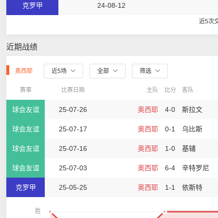
克罗甲
24-08-12
近5次
近期战绩
奥西耶
近5场
全部
筛选
赛事
比赛日期
主队
比分
客队
球会友谊
25-07-26
奥西耶
4-0
斯拉文
球会友谊
25-07-17
奥西耶
0-1
乌比斯
球会友谊
25-07-16
奥西耶
1-0
基辅
球会友谊
25-07-03
奥西耶
6-4
辛特罗尼
克罗甲
25-05-25
奥西耶
1-1
依斯特
胜