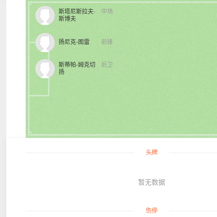
斯塔尼斯拉夫·
中场
斯博夫
扬尼克-图雷
前锋
斯蒂帕-姆克切
后卫
扬
头牌
暂无数据
伤停