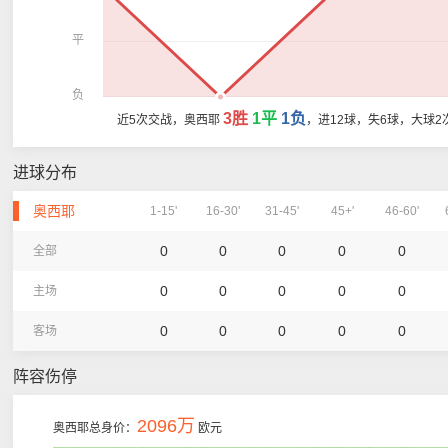
平
负
3胜
1平
1负
近5次交战，奥西耶
，进12球，失6球，大球2
进球分布
奥西耶
1-15'
16-30'
31-45'
45+'
46-60'
0
0
0
0
0
全部
0
0
0
0
0
主场
0
0
0
0
0
客场
阵容伤停
2096万
奥西耶总身价：
欧元