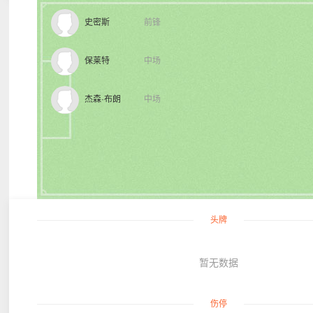
史密斯
前锋
保莱特
中场
杰森·布朗
中场
头牌
暂无数据
伤停