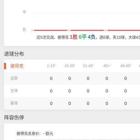
平
负
1胜
0平
4负
近5次交战，彼得克
，进6球，失10球，大球4
进球分布
彼得克
1-15'
16-30'
31-45'
45+'
46-60'
0
0
0
0
0
全部
0
0
0
0
0
主场
0
0
0
0
0
客场
阵容伤停
-
彼得克总身价：
欧元