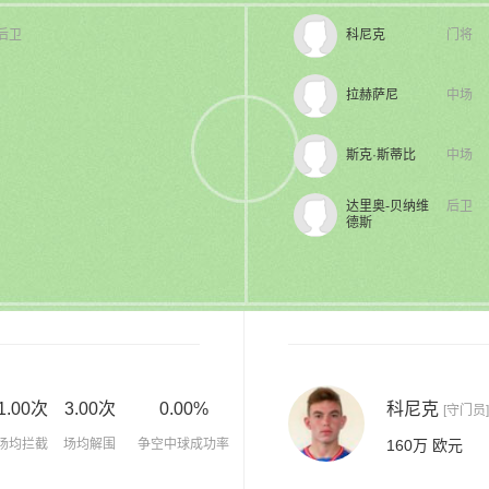
后卫
科尼克
门将
拉赫萨尼
中场
斯克·斯蒂比
中场
达里奥-贝纳维
后卫
德斯
1.00次
3.00次
0.00%
科尼克
[守门员]
场均拦截
场均解围
争空中球成功率
160万 欧元