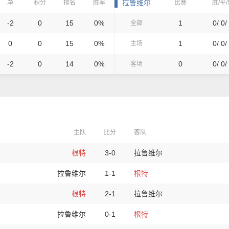
拉鲁维尔
净
积分
排名
胜率
比赛
胜/平
-2
0
15
0%
1
0/ 0/
全部
0
0
15
0%
1
0/ 0/
主场
-2
0
14
0%
0
0/ 0/
客场
主队
比分
客队
根特
3-0
拉鲁维尔
拉鲁维尔
1-1
根特
根特
2-1
拉鲁维尔
拉鲁维尔
0-1
根特