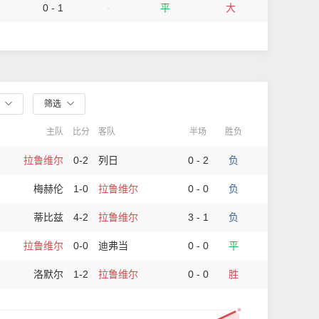
0 - 1
-
平
大
部
筛选
主队
比分
客队
半场
胜负
拉鲁维尔
0-2
列日
0 - 2
负
梅赫伦
1-0
拉鲁维尔
0 - 0
负
蒂比兹
4-2
拉鲁维尔
3 - 1
负
拉鲁维尔
0-0
迪弗当
0 - 0
平
洛默尔
1-2
拉鲁维尔
0 - 0
胜