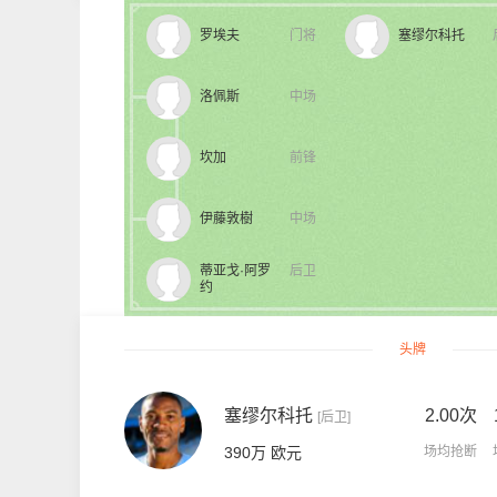
罗埃夫
门将
塞缪尔科托
洛佩斯
中场
坎加
前锋
伊藤敦樹
中场
蒂亚戈·阿罗
后卫
约
头牌
塞缪尔科托
2.00次
[后卫]
390万 欧元
场均抢断