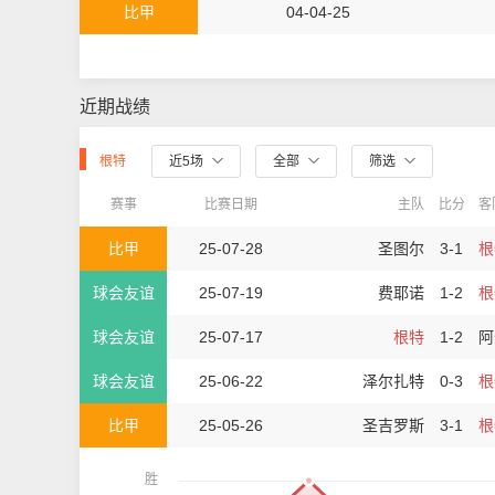
比甲
04-04-25
近期战绩
根特
近5场
全部
筛选
赛事
比赛日期
主队
比分
客
比甲
25-07-28
圣图尔
3-1
根
球会友谊
25-07-19
费耶诺
1-2
根
球会友谊
25-07-17
根特
1-2
阿
球会友谊
25-06-22
泽尔扎特
0-3
根
比甲
25-05-26
圣吉罗斯
3-1
根
胜