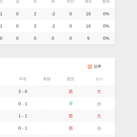
/负
进
失
净
积分
排名
胜率
 1
0
2
-2
0
16
0%
 1
0
2
-2
0
16
0%
 0
0
0
0
0
9
0%
比甲
半场
角球
胜负
大小
3 - 0
-
胜
大
0 - 1
-
平
小
1 - 1
-
胜
大
0 - 1
-
胜
小