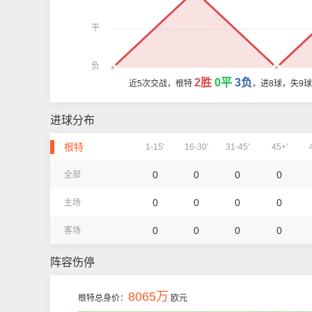
平
负
2胜
0平
3负
近5次交战，根特
，进8球，失9
进球分布
根特
1-15'
16-30'
31-45'
45+'
0
0
0
0
全部
0
0
0
0
主场
0
0
0
0
客场
阵容伤停
8065万
根特总身价：
欧元