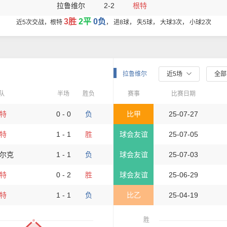
拉鲁维尔
2-2
根特
3胜
2平
0负
近5次交战，根特
， 进8球， 失5球， 大球3次， 小球2次
拉鲁维尔
近5场
全
队
半场
胜负
赛事
比赛日期
特
0 - 0
负
比甲
25-07-27
特
1 - 1
胜
球会友谊
25-07-05
尔克
1 - 1
负
球会友谊
25-07-03
特
0 - 2
胜
球会友谊
25-06-29
特
1 - 1
负
比乙
25-04-19
胜