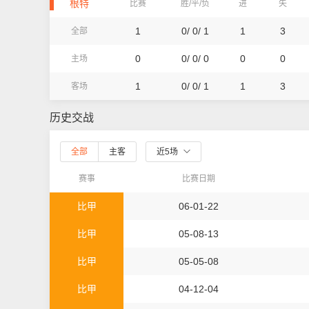
根特
比赛
胜/平/负
进
失
1
0/ 0/ 1
1
3
全部
0
0/ 0/ 0
0
0
主场
1
0/ 0/ 1
1
3
客场
历史交战
全部
主客
近5场
赛事
比赛日期
比甲
06-01-22
比甲
05-08-13
比甲
05-05-08
比甲
04-12-04