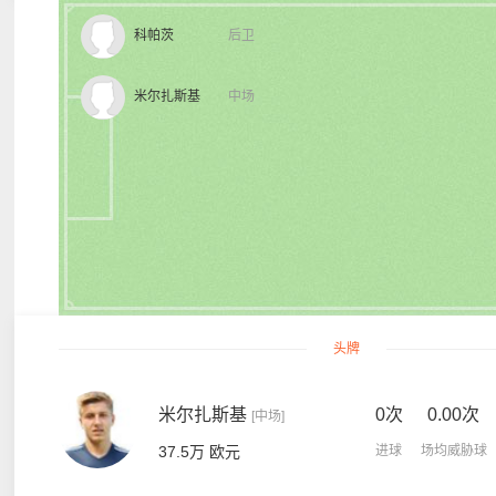
科帕茨
后卫
米尔扎斯基
中场
头牌
米尔扎斯基
0次
0.00次
[中场]
37.5万 欧元
进球
场均威胁球