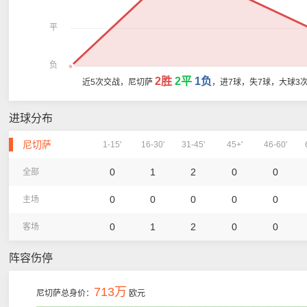
平
负
2胜
2平
1负
近5次交战，尼切萨
，进7球，失7球，大球3
进球分布
尼切萨
1-15'
16-30'
31-45'
45+'
46-60'
0
1
2
0
0
全部
0
0
0
0
0
主场
0
1
2
0
0
客场
阵容伤停
713万
尼切萨总身价：
欧元