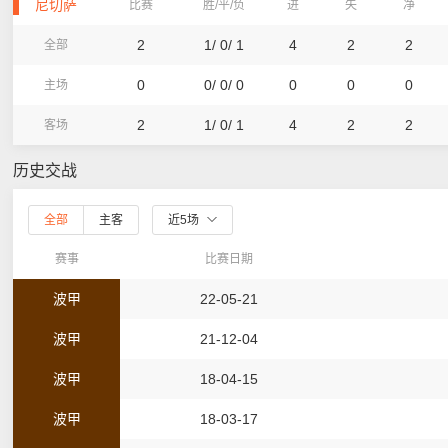
尼切萨
比赛
胜/平/负
进
失
净
2
1/ 0/ 1
4
2
2
全部
0
0/ 0/ 0
0
0
0
主场
2
1/ 0/ 1
4
2
2
客场
历史交战
全部
主客
近5场
赛事
比赛日期
波甲
22-05-21
波甲
21-12-04
波甲
18-04-15
波甲
18-03-17