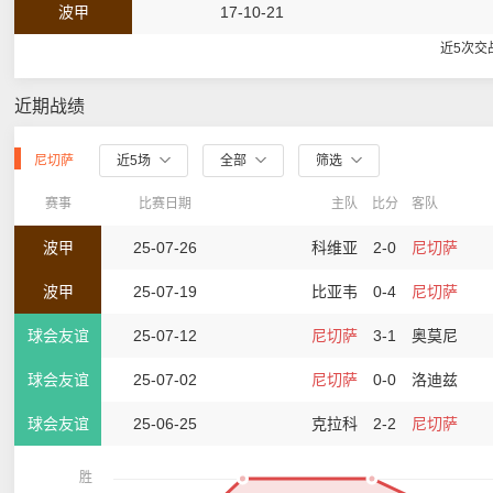
波甲
17-10-21
近5次交
近期战绩
尼切萨
近5场
全部
筛选
赛事
比赛日期
主队
比分
客队
波甲
25-07-26
科维亚
2-0
尼切萨
波甲
25-07-19
比亚韦
0-4
尼切萨
球会友谊
25-07-12
尼切萨
3-1
奥莫尼
球会友谊
25-07-02
尼切萨
0-0
洛迪兹
球会友谊
25-06-25
克拉科
2-2
尼切萨
胜