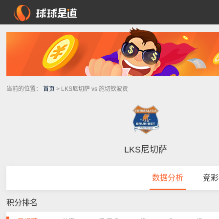
当前的位置：
首页
> LKS尼切萨 vs 施切钦波贡
LKS尼切萨
数据分析
竞彩
积分排名