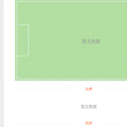
暂无数据
头牌
暂无数据
伤停