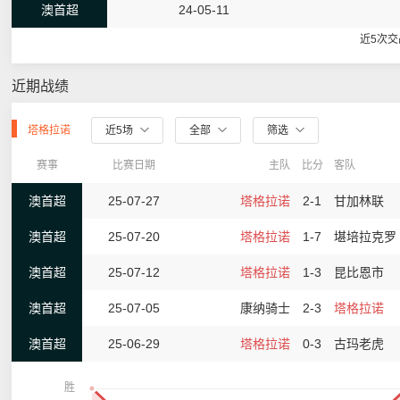
澳首超
24-05-11
近5次
近期战绩
塔格拉诺
近5场
全部
筛选
赛事
比赛日期
主队
比分
客队
澳首超
25-07-27
塔格拉诺
2-1
甘加林联
澳首超
25-07-20
塔格拉诺
1-7
堪培拉克罗
澳首超
25-07-12
塔格拉诺
1-3
昆比恩市
澳首超
25-07-05
康纳骑士
2-3
塔格拉诺
澳首超
25-06-29
塔格拉诺
0-3
古玛老虎
胜