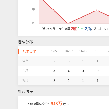
平
负
2胜
1平
2负
近5次交战，瓦尔贝里
，进5球，失
进球分布
瓦尔贝里
1-15'
16-30'
31-45'
45+'
5
6
1
1
全部
3
4
0
0
主场
2
2
1
1
客场
阵容伤停
643万
瓦尔贝里总身价：
欧元