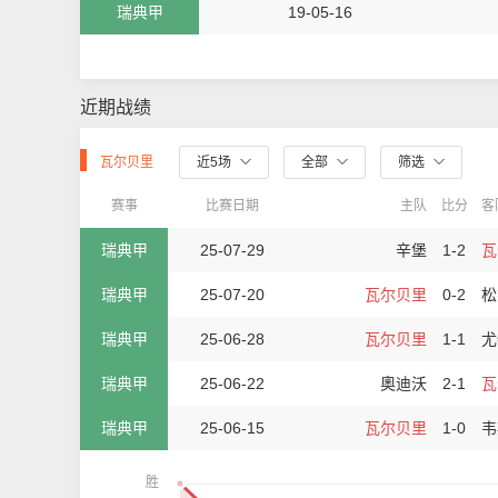
瑞典甲
19-05-16
近期战绩
瓦尔贝里
近5场
全部
筛选
赛事
比赛日期
主队
比分
客
瑞典甲
25-07-29
辛堡
1-2
瓦
瑞典甲
25-07-20
瓦尔贝里
0-2
松
瑞典甲
25-06-28
瓦尔贝里
1-1
尤
瑞典甲
25-06-22
奧迪沃
2-1
瓦
瑞典甲
25-06-15
瓦尔贝里
1-0
韦
胜