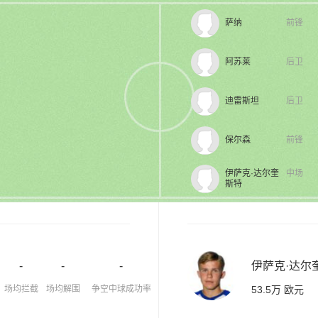
萨纳
前锋
阿苏莱
后卫
迪雷斯坦
后卫
保尔森
前锋
伊萨克·达尔奎
中场
斯特
-
-
-
伊萨克·达尔
场均拦截
场均解围
争空中球成功率
53.5万 欧元