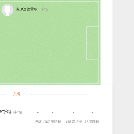
查理温德霍尔
中场
头牌
奎斯特
-
-
-
-
[中场]
进球
场均威胁球
传球成功率
场均触球