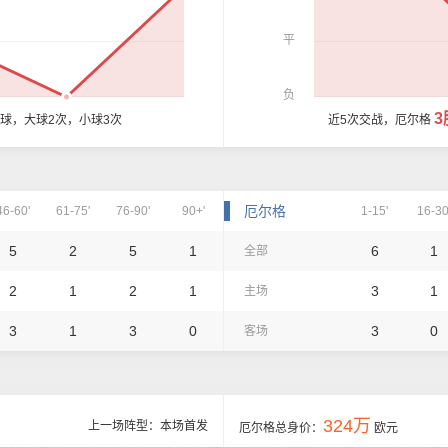
平
负
3
6球，大球2次，小球3次
近5次交战，厄尔格
厄尔格
46-60'
61-75'
76-90'
90+'
1-15'
16-30
5
2
5
1
6
1
全部
2
1
2
1
3
1
主场
3
1
3
0
3
0
客场
324万
上一场阵型：本场首发
厄尔格总身价：
欧元