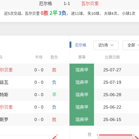
厄尔格
1-1
瓦尔贝里
0胜
2平
3负
近5次交战，瓦尔贝里
， 进11球， 失10球， 大球4次， 小球1次
厄尔格
近5场
全部
队
半场
胜负
赛事
比赛日期
尔贝里
0 - 0
胜
瑞典甲
25-07-27
兹瓦
0 - 0
负
瑞典甲
25-07-19
特斯
0 - 0
平
瑞典甲
25-06-28
尔贝里
0 - 0
负
瑞典甲
25-06-22
斯罗
0 - 0
胜
瑞典甲
25-06-15
胜