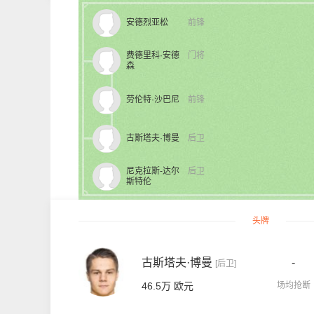
安德烈亚松
前锋
费德里科·安德
门将
森
劳伦特·沙巴尼
前锋
古斯塔夫·博曼
后卫
尼克拉斯-达尔
后卫
斯特伦
头牌
古斯塔夫·博曼
-
[后卫]
46.5万 欧元
场均抢断