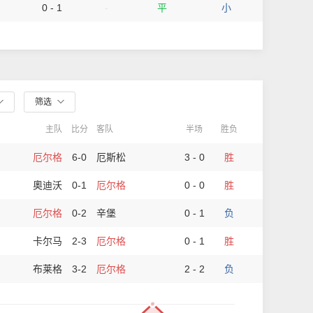
0 - 1
-
平
小
筛选
主队
比分
客队
半场
胜负
厄尔格
6-0
厄斯松
3 - 0
胜
奧迪沃
0-1
厄尔格
0 - 0
胜
厄尔格
0-2
辛堡
0 - 1
负
卡尔马
2-3
厄尔格
0 - 1
胜
布莱格
3-2
厄尔格
2 - 2
负