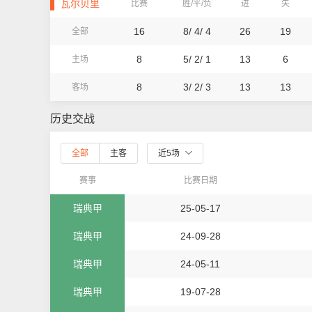
瓦尔贝里
比赛
胜/平/负
进
失
16
8/ 4/ 4
26
19
全部
8
5/ 2/ 1
13
6
主场
8
3/ 2/ 3
13
13
客场
历史交战
全部
主客
近5场
赛事
比赛日期
瑞典甲
25-05-17
瑞典甲
24-09-28
瑞典甲
24-05-11
瑞典甲
19-07-28