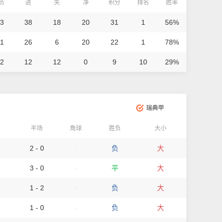
/负
进
失
净
积分
排名
胜率
 3
38
18
20
31
1
56%
 1
26
6
20
22
1
78%
 2
12
12
0
9
10
29%
瑞典甲
半场
角球
胜负
大小
2 - 0
-
负
大
3 - 0
-
平
大
1 - 2
-
负
大
1 - 0
-
负
大