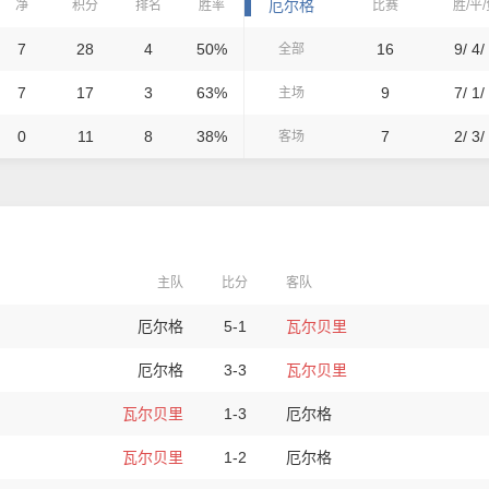
厄尔格
净
积分
排名
胜率
比赛
胜/平
7
28
4
50%
16
9/ 4/
全部
7
17
3
63%
9
7/ 1/
主场
0
11
8
38%
7
2/ 3/
客场
主队
比分
客队
厄尔格
5-1
瓦尔贝里
厄尔格
3-3
瓦尔贝里
瓦尔贝里
1-3
厄尔格
瓦尔贝里
1-2
厄尔格