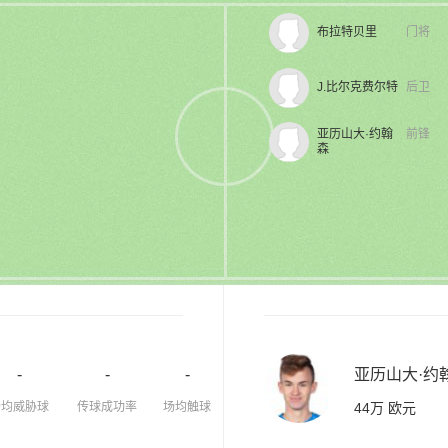
布拉特贝里
门将
J.比尔克费尔特
后卫
亚历山大·约翰
前锋
森
-
-
-
亚历山大·约
场均威胁球
传球成功率
场均触球
44万 欧元