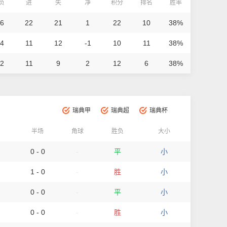
/负
进
失
净
积分
排名
胜率
 6
22
21
1
22
10
38%
 4
11
12
-1
10
11
38%
 2
11
9
2
12
6
38%
瑞典甲
瑞典超
瑞典杯
半场
角球
胜负
大小
0 - 0
-
平
小
1 - 0
-
胜
小
0 - 0
-
平
小
0 - 0
-
胜
小