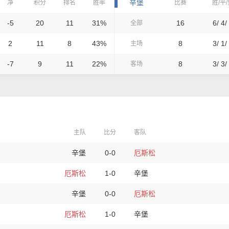
辛堡
净
积分
排名
胜率
比赛
胜/平
-5
20
11
31%
16
6/ 4/
全部
2
11
8
43%
8
3/ 1/
主场
-7
9
11
22%
8
3/ 3/
客场
主队
比分
客队
辛堡
0-0
厄斯松
厄斯松
1-0
辛堡
辛堡
0-0
厄斯松
厄斯松
1-0
辛堡