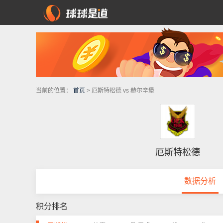
当前的位置：
首页
> 厄斯特松德 vs 赫尔辛堡
厄斯特松德
数据分析
积分排名