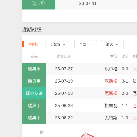
瑞典甲
23-07-11
近期战绩
厄斯松
近5场
全部
筛选
赛事
比赛日期
主队
比分
客
瑞典甲
25-07-27
厄尔格
6-0
厄
瑞典甲
25-07-19
厄斯松
3-1
法
球会友谊
25-07-13
厄斯松
0-0
厄
瑞典甲
25-06-28
松兹瓦
1-1
厄
瑞典甲
25-06-22
尤特斯
1-0
厄
胜