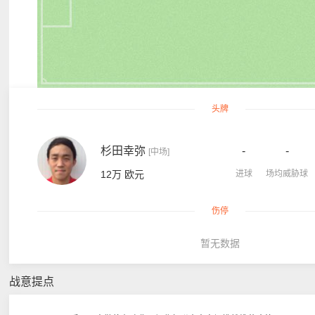
头牌
杉田幸弥
-
-
[中场]
12万 欧元
进球
场均威胁球
伤停
暂无数据
战意提点