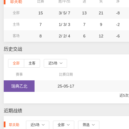
耶夫勒
比赛
胜/平/负
进
失
净
15
3/ 5/ 7
13
21
-8
全部
7
1/ 3/ 3
7
9
-2
主场
8
2/ 2/ 4
6
12
-6
客场
历史交战
全部
主客
近5场
赛事
比赛日期
瑞典乙北
25-05-17
近5
近期战绩
耶夫勒
近5场
全部
筛选