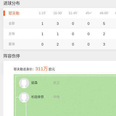
进球分布
耶夫勒
1-15'
16-30'
31-45'
45+'
46-60'
1
3
0
0
5
全部
1
1
0
0
2
主场
0
2
0
0
3
客场
阵容伤停
311万
耶夫勒总身价：
欧元
延森
后卫
杉田幸弥
中场