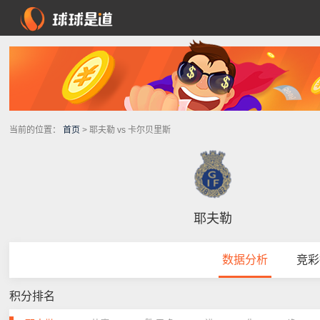
当前的位置：
首页
> 耶夫勒 vs 卡尔贝里斯
耶夫勒
数据分析
竞彩
积分排名