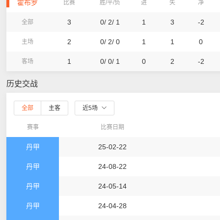
霍布罗
比赛
胜/平/负
进
失
净
3
0/ 2/ 1
1
3
-2
全部
2
0/ 2/ 0
1
1
0
主场
1
0/ 0/ 1
0
2
-2
客场
历史交战
全部
主客
近5场
赛事
比赛日期
丹甲
25-02-22
丹甲
24-08-22
丹甲
24-05-14
丹甲
24-04-28