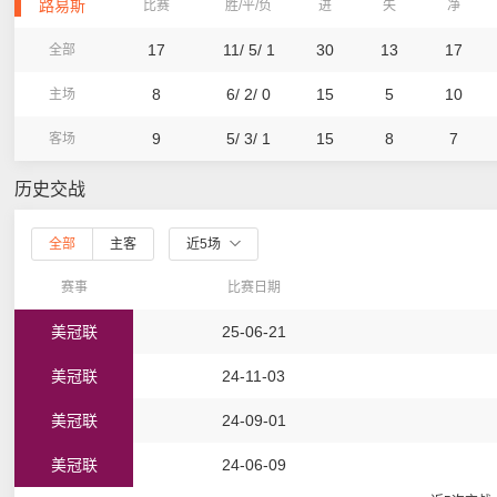
路易斯
比赛
胜/平/负
进
失
净
17
11/ 5/ 1
30
13
17
全部
8
6/ 2/ 0
15
5
10
主场
9
5/ 3/ 1
15
8
7
客场
历史交战
全部
主客
近5场
赛事
比赛日期
美冠联
25-06-21
美冠联
24-11-03
美冠联
24-09-01
美冠联
24-06-09