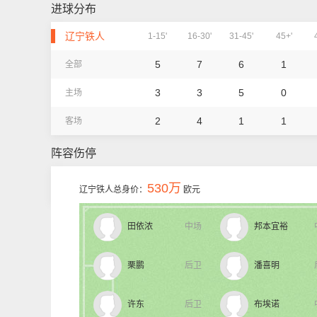
进球分布
辽宁铁人
1-15'
16-30'
31-45'
45+'
5
7
6
1
全部
3
3
5
0
主场
2
4
1
1
客场
阵容伤停
530万
辽宁铁人总身价：
欧元
田依浓
中场
邦本宜裕
栗鹏
后卫
潘喜明
许东
后卫
布埃诺