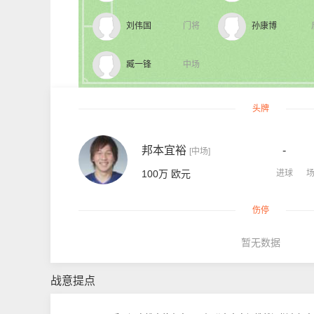
刘伟国
门将
孙康博
臧一锋
中场
头牌
邦本宜裕
-
[中场]
100万 欧元
进球
伤停
暂无数据
战意提点