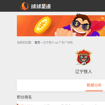
当前的位置：
首页
> 辽宁铁人 vs 广东广州豹
辽宁铁人
数据分析
积分排名