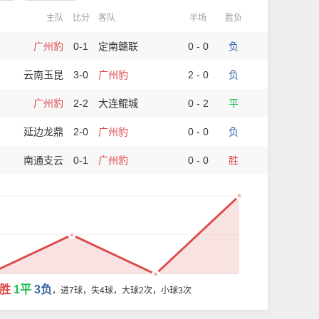
主队
比分
客队
半场
胜负
广州豹
0-1
定南赣联
0 - 0
负
云南玉昆
3-0
广州豹
2 - 0
负
广州豹
2-2
大连鲲城
0 - 2
平
延边龙鼎
2-0
广州豹
0 - 0
负
南通支云
0-1
广州豹
0 - 0
胜
1胜
1平
3负
，进7球，失4球，大球2次，小球3次