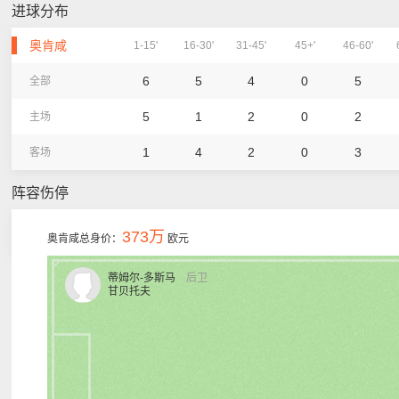
进球分布
奥肯咸
1-15'
16-30'
31-45'
45+'
46-60'
6
5
4
0
5
全部
5
1
2
0
2
主场
1
4
2
0
3
客场
阵容伤停
373万
奥肯咸总身价：
欧元
蒂姆尔-多斯马
后卫
甘贝托夫