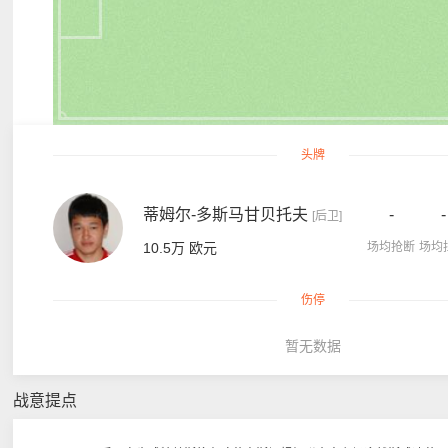
头牌
蒂姆尔-多斯马甘贝托夫
-
-
[后卫]
10.5万 欧元
场均抢断
场均
伤停
暂无数据
战意提点