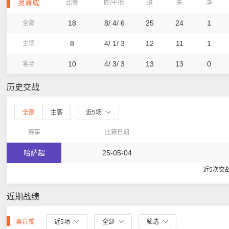
奥肯咸
比赛
胜/平/负
进
失
净
18
8/ 4/ 6
25
24
1
全部
8
4/ 1/ 3
12
11
1
主场
10
4/ 3/ 3
13
13
0
客场
历史交战
全部
主客
近5场
赛事
比赛日期
哈萨超
25-05-04
近5次交
近期战绩
奥肯咸
近5场
全部
筛选