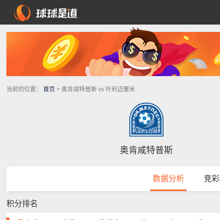
当前的位置：
首页
> 奥肯咸特普斯 vs 叶利迈塞米
奥肯咸特普斯
数据分析
竞彩
积分排名