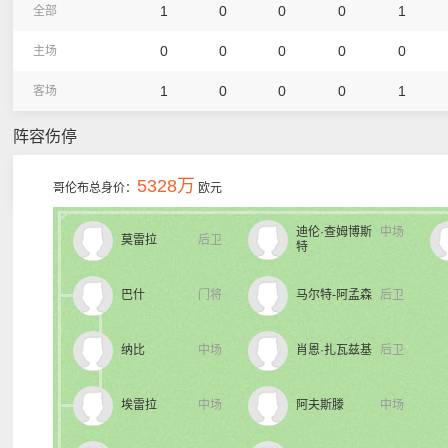
1
0
0
0
1
全部
0
0
0
0
0
主场
1
0
0
0
1
客场
阵容伤停
5328万
哥伦布总身价：
欧元
迪伦·查姆博斯
中场
莫雷拉
后卫
特
巴什
门将
马尔特-阿孟森
后卫
纳比
中场
肖恩·扎瓦兹基
后卫
埃雷拉
中场
阿夫斯滕
中场