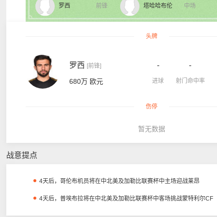
罗西
前锋
塔哈哈布伦
中场
头牌
罗西
-
-
[前锋]
680万 欧元
进球
射门命中率
伤停
暂无数据
战意提点
4天后，哥伦布机员将在中北美及加勒比联赛杯中主场迎战莱昂
4天后，普埃布拉将在中北美及加勒比联赛杯中客场挑战蒙特利尔CF