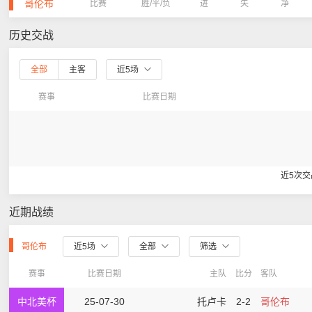
哥伦布
比赛
胜/平/负
进
失
净
历史交战
全部
主客
近5场
赛事
比赛日期
近5次
近期战绩
哥伦布
近5场
全部
筛选
赛事
比赛日期
主队
比分
客队
中北美杯
25-07-30
托卢卡
2-2
哥伦布