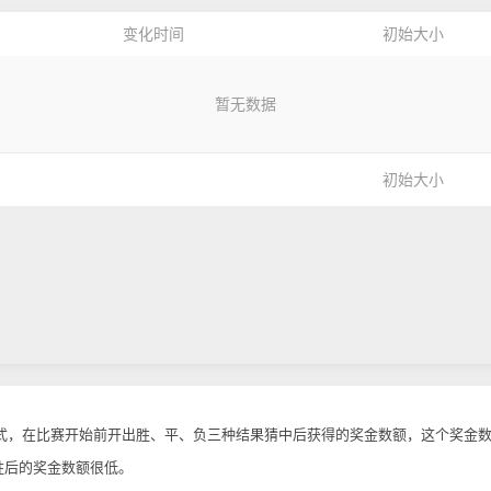
变化时间
初始大小
暂无数据
初始大小
式，在比赛开始前开出胜、平、负三种结果猜中后获得的奖金数额，这个奖金
胜后的奖金数额很低。